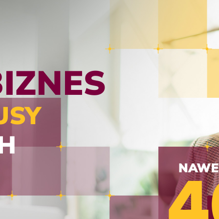
IZNES
USY
H