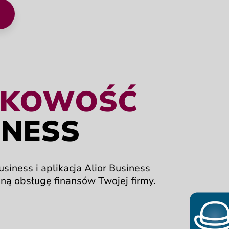
arta nowa karta przeglądarki z wnioskiem online.
NKOWOŚĆ
INESS
Business
i aplikacja
Alior Business
jną
obsługę finansów
Twojej firmy.