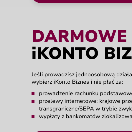
Po kliknięciu w przycisk zostanie otwar
DARMOWE
i
KONTO BI
Jeśli prowadzisz jednoosobową
dział
wybierz iKonto Biznes
i nie płać za:
prowadzenie rachunku
podstawow
przelewy internetowe:
krajowe prz
transgraniczne/SEPA
w trybie zwy
wypłaty z bankomatów
zlokalizow