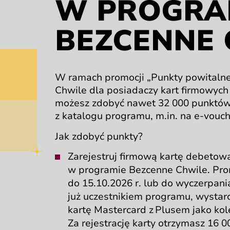
W PROGRA
BEZCENNE 
W ramach
promocji
„Punkty
powitaln
Chwile dla posiadaczy kart firmowyc
możesz zdobyć nawet 32 000 punktó
z katalogu
programu, m.in.
na e-vouc
Jak zdobyć
punkty?
Zarejestruj firmową kartę debeto
w programie
Bezcenne Chwile.
Pro
do
15.10.2026 r.
lub do wyczerpani
już uczestnikiem programu, wystar
kartę Mastercard
z Plusem
jako
kol
Za rejestrację
karty otrzymasz
16 0