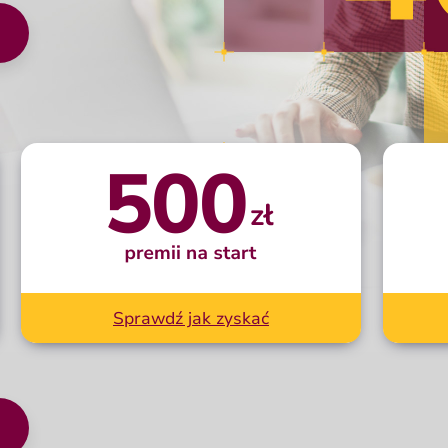
ta nowa karta przeglądarki z wnioskiem online.
500 zł premii
na start
500
Sprawdź jak zyskać