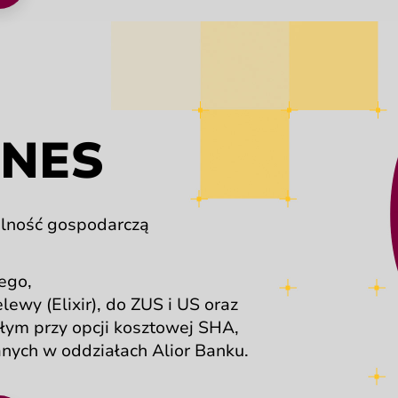
ta nowa karta przeglądarki z wnioskiem online.
ZNES
alność gospodarczą
ego,
elewy
(Elixir),
do ZUS i US oraz
kłym
przy opcji kosztowej SHA,
anych
w oddziałach Alior Banku.