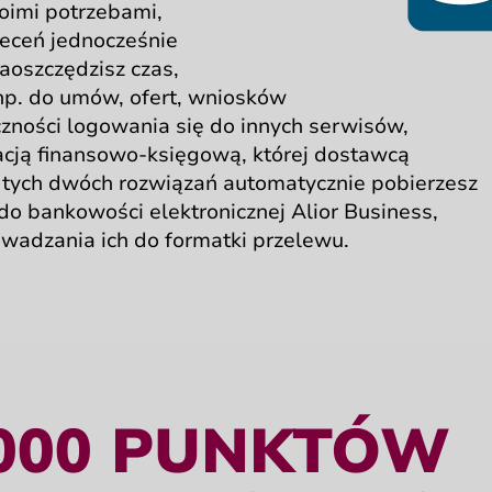
oimi
potrzebami,
leceń jednocześnie
aoszczędzisz czas,
np. do umów,
ofert, wniosków
czności
logowania się
do innych serwisów,
acją
finansowo-księgową,
której dostawcą
i tych dwóch rozwiązań automatycznie pobierzesz
do bankowości
elektronicznej
Alior Business,
owadzania
ich do
formatki przelewu.
 000 PUNKTÓW