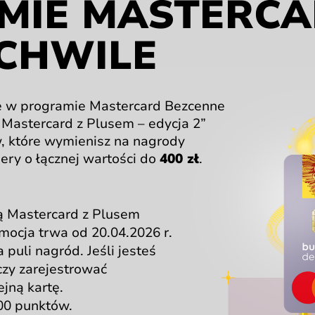
MIE
MASTERCA
CHWILE
e
w programie
Mastercard Bezcenne
h Mastercard
z Plusem
– edycja 2”
w,
które wymienisz
na nagrody
hery
o łącznej
wartości do
400 zł
.
wą Mastercard
z Plusem
mocja trwa
od
20.04.2026 r.
a
puli nagród.
Jeśli jesteś
czy zarejestrować
ejną kartę.
00 punktów.