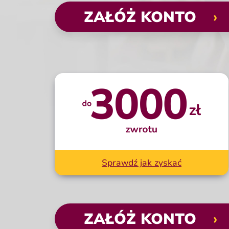
ZAŁÓŻ KONTO
›
Po kliknięciu w przycisk zostanie otwar
Do 3000 zł
zwrotu
Sprawdź jak zyskać
ZAŁÓŻ KONTO
›