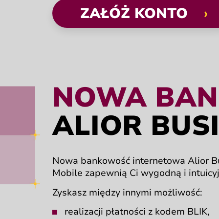
ZAŁÓŻ KONTO
›
Po kliknięciu w przycisk zostanie otw
NOWA
BA
ALIOR BUS
Nowa bankowość
internetowa
Alior 
Mobile zapewnią
Ci wygodną
i intuicy
Zyskasz między
innymi możliwość:
realizacji płatności
z kodem BLIK,