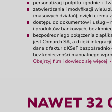
personalizacji pulpitu zgodnie
z Tw
zatwierdzania
i modyfikacji
wielu z
(masowych działań),
dzięki czemu
z
dostępu
do dokumentów
i usług
– 
i produktów
bankowych,
bez konie
bezpośredniego połączenia
z aplik
jest Comarch SA,
a dzięki
integracj
dane
z faktur
z KSeF
bezpośrednio
bez konieczności
manualnego wpr
Obejrzyj film
i dowiedz się więcej ›
NAWET
32